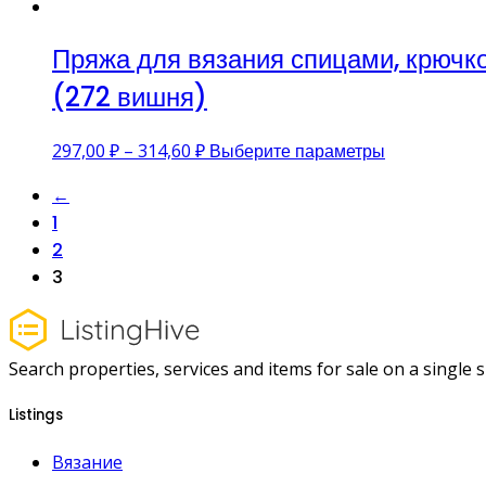
Пряжа для вязания спицами, крючко
(272 вишня)
Этот
297,00
₽
–
314,60
₽
Выберите параметры
товар
←
имеет
несколько
1
вариаций.
2
Опции
3
можно
выбрать
на
странице
Search properties, services and items for sale on a single si
товара.
Listings
Вязание